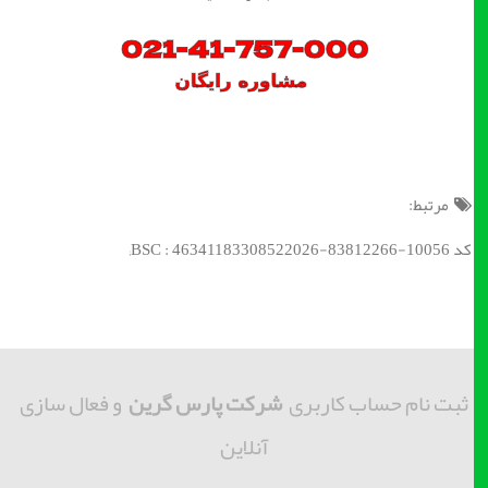
مرتبط:
کد BSC : 46341183308522026-83812266-10056;
ثبت نام حساب کاربری
شرکت پارس گرین
و فعال سازی
آنلاین