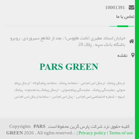
10001391
تماس با ما
خیابان استاد مطهری (تخت طاووس) ، بعد از تقاطع سهروردی ، روبرو
باشگاه بانک سپه ، پلاک 28
نقشه
ارسال پیامک – ارسال اس ام اس - سامانه پیامک – سامانه پیام کوتاه - ارسال پیام
صوتی – نمایندگی پیامک – نمایندگی پیام صوتی - ارسال پیامک به محدوده – پیامک
انبوه - شماره اختصاصی اس ام اس - پنل اس ام اس - سامانه ارسال اس ام اس
کلیه حقوق نزد شرکت پارس گرین محفوظ است Copyrights
PARS
GREEN
2026 . All rights reserved.© |
Privacy policy
|
Terms of use