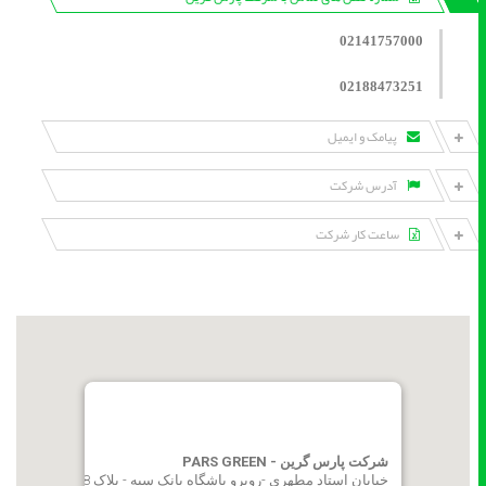
02141757000
02188473251
پیامک و ایمیل
آدرس شرکت
ساعت کار شرکت
شرکت پارس گرین - PARS GREEN
خیابان استاد مطهری -روبرو باشگاه بانک سپه - پلاک 28