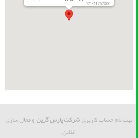
021-41757000
ثبت نام حساب کاربری
شرکت پارس گرین
و فعال سازی
آنلاین