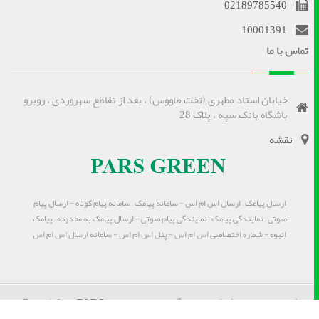
02189785540
10001391
تماس با ما
خیابان استاد مطهری (تخت طاووس) ، بعد از تقاطع سهروردی ، روبرو
باشگاه بانک سپه ، پلاک 28
نقشه
ارسال پیامک – ارسال اس ام اس - سامانه پیامک – سامانه پیام کوتاه - ارسال پیام
صوتی – نمایندگی پیامک – نمایندگی پیام صوتی - ارسال پیامک به محدوده – پیامک
انبوه - شماره اختصاصی اس ام اس - پنل اس ام اس - سامانه ارسال اس ام اس
کلیه حقوق نزد شرکت پارس گرین محفوظ است Copyrights
PARS
GREEN
2026 . All rights reserved.© |
Privacy policy
|
Terms of use