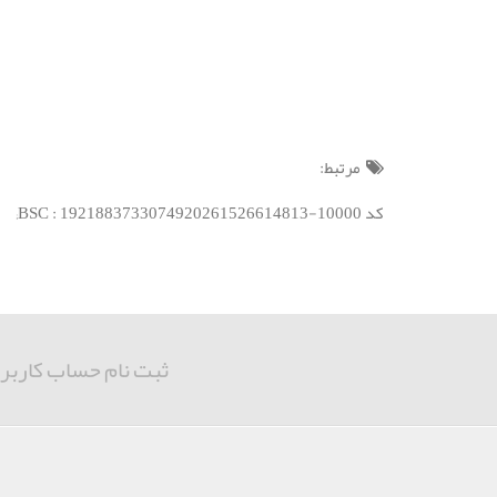
مرتبط:
کد BSC : 1921883733074920261526614813-10000;
ثبت نام حساب کاربر