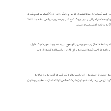
استاندارد مهم دیگری که در وب سرویس ها به کار می رود استاندارد SOAP است. این استاندارد عامل ایجاد ارتباط بین نرم افزارها (برنامه های کاربردی) و وب سرویس میباشد این ارتباط اغلب از طریق پروتکل امن Http صورت می پذیرد.
هنگامی که یک برنامه اقدام به ارتباط با یک وب سرویس می نماید پیغام های SOAP عامل ایجاد ارتباط و انتقال اطلاعات بین آن دو می باشند، یک پیغام SOAP که حاوی درخواست فراخوانی و اجرای یک تابع (در وب سرویس) می باشد به Web
 می باشد. این فایل به توصیف وب سرویس می پردازد و نحوه استفاده از وب سرویس را توضیح می دهد و به صورت یک فایل
 برنامه ها می گوید که وب سرویس مورد نظر چه ورودی هایی دریافت و چه خروجی هایی را به برنامه برمی گرداند WSDL صرفا برای برنامه طراحی شده است نه برای کاربران استفاده کننده از وب
دد. این استاندارد توسط شرکت مایکروسافت، IBM و شرکت های بزرگ دیگر تولید شده است. با استفاده از این استاندارد شرکت ها قادرند به مبادله
معرفی امکانات وب سرویس خود و نحوه عملکرد آن می پردازند. همچنین شرکت ها می توانند اجازه دستیابی به این