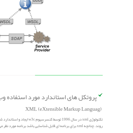
پروتکل های استاندارد مورد استفاده و
(XML (eXtensible Markup Languag
روند. چنانچه xml برای برنامه ای قابل شناسایی باشد برنامه مورد نظر می تواند بدون آنکه نیاز به برنامه و سیستم عامل خاصی داشته باشد به اطلاعات درون فایل xml دسترسی پیدا کند .