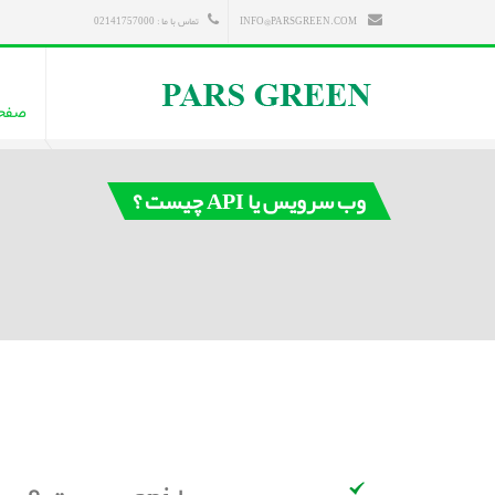
INFO@PARSGREEN.COM
تماس با ما : 02141757000
صفح
وب سرویس یا API چیست ؟