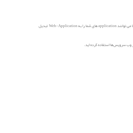
اگر در دنیای برنامه نویسی فعالیت دارید احتمالا اسم وب سرویس را زیاد شنیده اید. ما بطور روزانه از وب سرویس در اپلیکیشن ها استفاده می کنیم. وب سرویسها می توانند application های شما را به Web-Application تبدیل
از وب سرویس‌ها استفاده کرده اید.