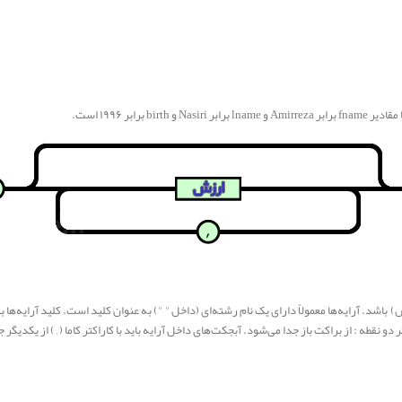
(از یک نوع ارزش) باشد. آرایه‌ها معمولاً دارای یک نام رشته‌ای (داخل " ") به عنوان کلید است. کلید آرای
دو نقطه : از براکت باز جدا می‌شود. آبجکت‌های داخل آرایه باید با کاراکتر کاما ( , ) از یکدیگر 