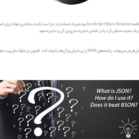
جی‌سن (JSON) که برخی جی‌سان و جی‌سون نیز تلفظ می‌کنند، مخفف کلمه JavaScript Object Notation بوده 
 و یک سایت منتقل کرد یا در فضای ذخیره سازی‌ای، آن را ذخیره نمود.
همان گونه که از نام JSON مشخص است، جاوااسکریپت به صورت پیش‌فرض می‌تواند رشته‌های JSON را پردازش 