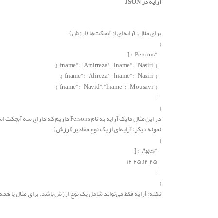
آرایه در JSON
برای مثال: آرایه‌ای از آبجکت‌ها (ارزش)
{
"Persons": [
{"fname": "Amirreza", "lname": "Nasiri"},
{"fname": "Alireza", "lname": "Nasiri"},
{"fname": "Navid", "lname": "Mousavi"}
]
}
در این مثال ما یک آرایه به نام Persons داریم که دارای سه آبجکت است. هر آبجکت نیز دو جفت نام/مقدار دارد.
نمونه دیگر: آرایه‌ای از یک نوع مقادیر (ارزش)
{
"Ages": [
۲۵, ۱۲, ۶۵, ۱۶
]
}
نکته: آرایه فقط می‌تواند شامل یک نوع ارزش باشد. برای مثال یا همه آ