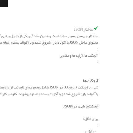
ساختار JSON
ساختار جی‌سن بسیار ساده است و همین سادگی یکی از دلایل برتری آن نسبت به
محتوای داخل JSON با آکولاد باز } شروع شده و با آکولاد بسته { تمام می‌شوند. این بلاک به عنوان آبجکت مادر نیز شناخته می‌شود.
{
آبجکت‌ها، آرایه‌ها و مقادیر
}
آبجکت‌ها
شیء یا آبجکت (Object) در JSON شامل مجم
با آکولاد باز } شروع شده و با آکولاد بسته { تمام می‌شوند. کلید با کاراک
آبجکت یا شیء در JSON
برای مثال:
{
"Me": {