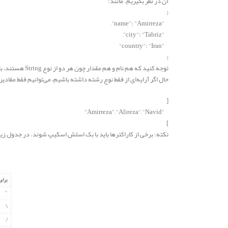
آن در نظر بگیریم. مانند:
{
"name": "Amirreza",
"city": "Tabriz",
"country": "Iran"
}
توجه کنید که هم نام و هم مقدار چون هر دو از نوع String هستند، باید داخل دو علامت دابل کوتیشن " " قرار دهیم. نام با استفاده از یک کاراکتر دو نقطه : در خارج از دابل کوتیشن، از مقدار جدا می‌شود.
حال اگر آرایه‌ای از فقط نوع رشته داشته باشیم، می‌توانیم فقط مقادیر 
[
"Amirreza", "Alireza", "Navid"
]
نکته: برخی از کاراکترها باید با بک اسلش اسکیپ شوند. در جدول زیر م