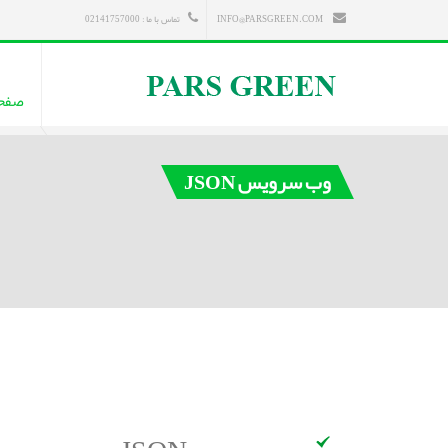
INFO@PARSGREEN.COM
تماس با ما : 02141757000
صفح
وب سرویس JSON