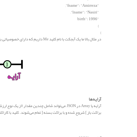
"fname": "Amirreza",
"lname": "Nasiri",
"birth": 1996
}
}
در مثال بالا ما یک آبجکت با نام کلید Me داریم که دارای خصوصیاتی با مقادیر fname برابر Amirreza و lname برابر Nasiri و birth برابر ۱۹۹۶ است.
آرایه‌ها
آرایه یا Array در JSON می‌تواند شامل چندین مقدار 
براکت باز ] شروع شده و با براکت بسته [ تمام می‌شوند. کلید با کاراکتر 