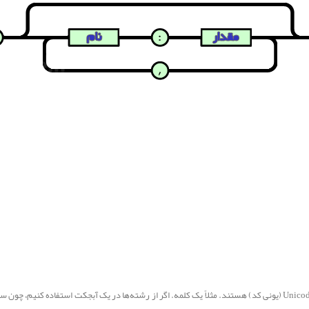
رشته یا String همان عبارت‌هایی متشکل از حروف در کاراکتر ست Unicode (یونی کد) هستند. مثلاً یک کلمه. اگر از رشته‌ها د