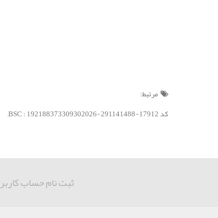
مرتبط:
کد BSC : 192188373309302026-291141488-17912;
ثبت نام حساب کاربر