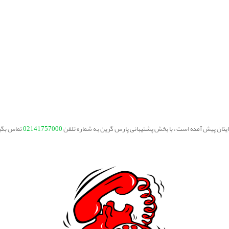
برایتان پیش آمده است ، با بخش پشتیبانی پارس گرین به شماره تلفن
02141757000
تماس بگی