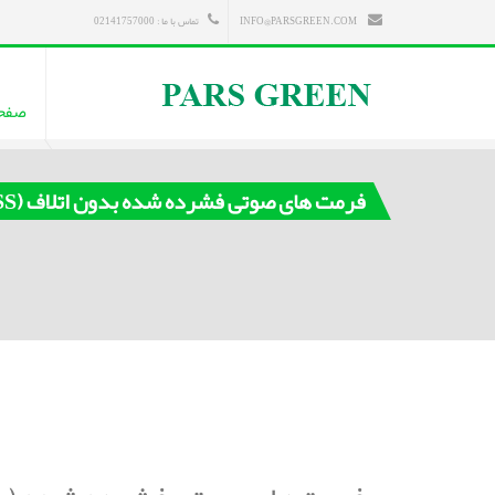
INFO@PARSGREEN.COM
تماس با ما : 02141757000
صفح
فرمت های صوتی فشرده شده بدون اتلاف (LOSSLESS)