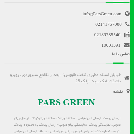
info@ParsGreen.com
02141757000
02189785540
10001391
تماس با ما
خیابان استاد مطهری (تخت طاووس) ، بعد از تقاطع سهروردی ، روبرو
باشگاه بانک سپه ، پلاک 28
نقشه
ارسال پیامک – ارسال اس ام اس - سامانه پیامک – سامانه پیام کوتاه - ارسال پیام
صوتی – نمایندگی پیامک – نمایندگی پیام صوتی - ارسال پیامک به محدوده – پیامک
انبوه - شماره اختصاصی اس ام اس - پنل اس ام اس - سامانه ارسال اس ام اس