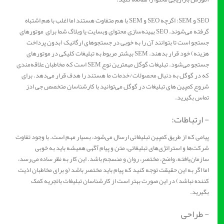
SEO و SEM: اگرچه SEO و SEM با هم متفاوت هستند اما اغلب با هم اشتباه
گرفته می‌شوند. SEO بهینه‌سازی محتوای وبسایت یا وبلاگ شما برای موتورهای
جستجو است تا بتوانند آن را به خوبی در جستجوهای ارگانیک (بدون پرداخت
هزینه) خود قرار بدهند. SEM بیشتر مربوط به تبلیغات کلیکی در موتورهای
جستجو می‌شود. تبلیغات گوگل مهمترین نوع SEM است که مخاطبان علاقه‌مندی
که در گوگل به دنبال محصولات/خدمات ما هستند را هدف قرار می‌دهد. برای
شروع کمپین های تبلیغات در گوگل می‌توانید با کارشناسان متخصص جی ادز
تماس بگیرید.
- ارتباطات:
پیامی که از طریق کمپین تبلیغاتی ارسال می‌شود، بسیار مهم است. با وجود تفاوت
شرکت‌ها و استراتژی‌های تبلیغاتی، متن و پیام آگهی همیشه باید به خوبی
سازمان‌یافته، واضح، مختصر، روان و منسجم باشد. این کار به نظر ساده می‌رسد،
اما اگر به این حقیقت توجه کنید که پیام باید مختصر باشد (و برای مخاطبان اذیت
کننده نباشد) در این صورت بهتر است از کارشناسان تبلیغات باتجریه کمک
بگیرید.
- طراحی