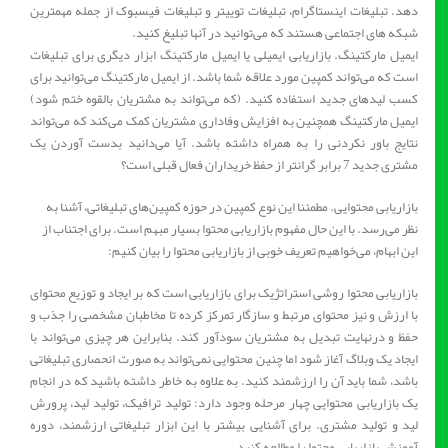
دهد. تبلیغات اینستاگرام، تبلیغات توییتر و تبلیغات فیسبوک از جمله مهمترین
شبکه های اجتماعی هستند که می‌توانید در آنها تبلیغ کنید.
ایمیل مارکتینگ. بازاریابی ایمیلی یا ایمیل مارکتینگ ابزار دیگری برای تبلیغات
است که می‌تواند کمپین مورد علاقه شما باشد. از ایمیل مارکتینگ می‌توانید برای
کسب لیدهای جدید استفاده کنید. (که می‌تواند به مشتریان بالقوه ختم شود)
ایمیل مارکتینگ همچنین به افزایش وفاداری مشتریان کمک می‌کند که می‌تواند
نتایج باور نکردنی را به همراه داشته باشد. آیا می‌دانید بدست آوردن یک
مشتری جدید 7 برابر گرانتر از حفظ خریداران فعال قبلی است؟
بازاریابی محتوایی. مطمئنا این نوع کمپین در حوزه کمپین‌های تبلیغاتی، آشنا به
نظر می‌رسد. با این حال مفهوم بازاریابی محتوا بسیار مبهم است. برای اجتناب از
این ابهام، می‌خواهیم تعریف خوبی از بازاریابی محتوا را بیان کنیم:
بازاریابی محتوا روشی استراتژیک برای بازاریابی است که بر ایجاد و توزیع محتوای
با ارزش و نیز محتوای مرتبط و سازگار تمرکز کرده تا مخاطبان مشخصی را جذب و
حفظ و درنهایت تبدیل به مشتریان سودآور کند. بنابراین هر چیزی می‌تواند با
ایجاد یک وبلاگ آغاز شود اما چنین محتوایی نمی‌تواند به صورت انحصاری تبلیغاتی
باشد، شما باید آن را ارزشمند کنید. به علاوه به خاطر داشته باشید که در انجام
یک بازاریابی محتوایی چهار مرحله وجود دارد: تولید ترافیک، تولید لید، پرورش
لید و تولید مشتری. برای آشنایی بیشتر با این ابزار تبلیغاتی ارزشمند، دوره
آموزش بازاریابی محتوا را مطالعه کنید.