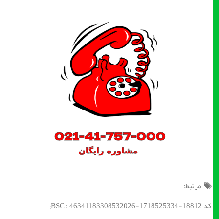
مرتبط:
کد BSC : 46341183308532026-1718525334-18812;