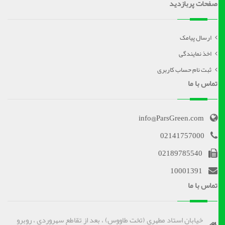
صفحات پربازدید
ارسال پیامک
اخذ نمایندگی
ثبت نام حساب کاربری
تماس با ما
info@ParsGreen.com
02141757000
02189785540
10001391
تماس با ما
خیابان استاد مطهری (تخت طاووس) ، بعد از تقاطع سهروردی ، روبرو