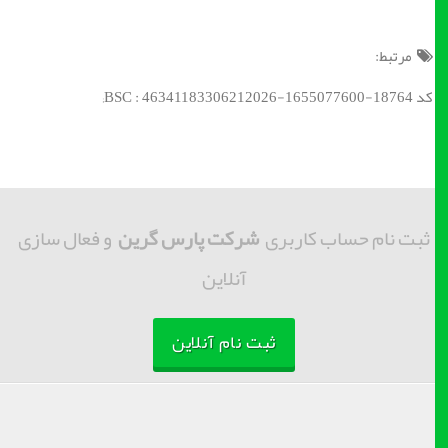
مرتبط:
کد BSC : 46341183306212026-1655077600-18764;
ثبت نام حساب کاربری
شرکت پارس گرین
و فعال سازی
آنلاین
ثبت نام آنلاین