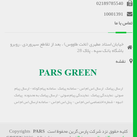
02189785540
10001391
تماس با ما
خیابان استاد مطهری (تخت طاووس) ، بعد از تقاطع سهروردی ، روبرو
باشگاه بانک سپه ، پلاک 28
نقشه
ارسال پیامک – ارسال اس ام اس - سامانه پیامک – سامانه پیام کوتاه - ارسال پیام
صوتی – نمایندگی پیامک – نمایندگی پیام صوتی - ارسال پیامک به محدوده – پیامک
انبوه - شماره اختصاصی اس ام اس - پنل اس ام اس - سامانه ارسال اس ام اس
کلیه حقوق نزد شرکت پارس گرین محفوظ است Copyrights
PARS