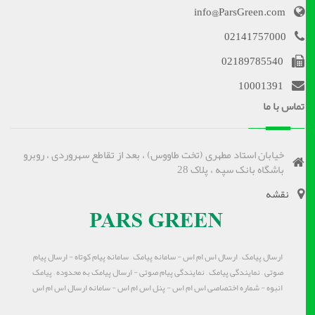
info@ParsGreen.com
02141757000
02189785540
10001391
تماس با ما
خیابان استاد مطهری (تخت طاووس) ، بعد از تقاطع سهروردی ، روبرو
باشگاه بانک سپه ، پلاک 28
نقشه
ارسال پیامک – ارسال اس ام اس - سامانه پیامک – سامانه پیام کوتاه - ارسال پیام
صوتی – نمایندگی پیامک – نمایندگی پیام صوتی - ارسال پیامک به محدوده – پیامک
انبوه - شماره اختصاصی اس ام اس - پنل اس ام اس - سامانه ارسال اس ام اس