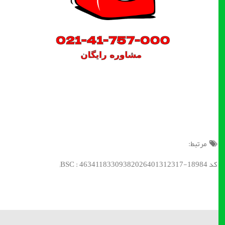
مرتبط:
کد BSC : 46341183309382026401312317-18984;