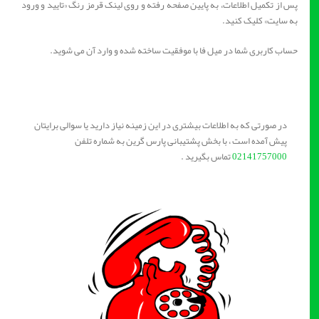
پس از تکمیل اطلاعات، به پایین صفحه رفته و روی لینک قرمز رنگ «تایید و ورود
به سایت» کلیک کنید.
حساب کاربری شما در میل فا با موفقیت ساخته شده و وارد آن می شوید.
در صورتی که به اطلاعات بیشتری در این زمینه نیاز دارید یا سوالی برایتان
پیش آمده است ، با بخش پشتیبانی پارس گرین به شماره تلفن
02141757000
تماس بگیرید .