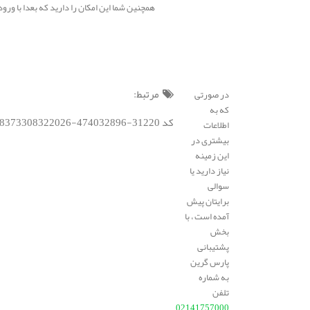
همچنین شما این امکان را دارید که بعدا با ورود دوباره به این وب سایت، 
مرتبط:
در صورتی
که به
کد BSC : 192188373308322026-474032896-31220;
اطلاعات
بیشتری در
این زمینه
نیاز دارید یا
سوالی
برایتان پیش
آمده است ، با
بخش
پشتیبانی
پارس گرین
به شماره
تلفن
02141757000