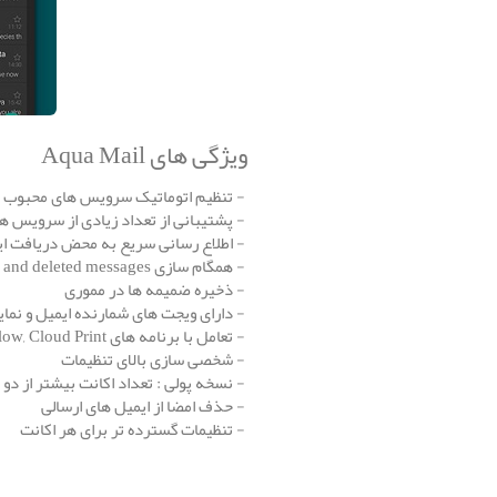
ویژگی های Aqua Mail
- تنظیم اتوماتیک سرویس های محبوب ایمیل از قبیل e
- پشتیبانی از تعداد زیادی از سرویس های ایمیل ب
- اطلاع رسانی سریع به محض دریافت ا
- همگام سازی drafts, sent, and deleted messages با برنامه های دیگر ایمیل
- ذخیره ضمیمه ها در مموری
- دارای ویجت های شمارنده ایمیل و نما
- تعامل با برنامه های Tasker , Enhanced SMS & Caller ID, Light Flow, Cloud Print
- شخصی سازی بالای تنظیمات
- نسخه پولی : تعداد اکانت بیشتر از دو ت
- حذف امضا از ایمیل های ارسالی
- تنظیمات گسترده تر برای هر اکانت