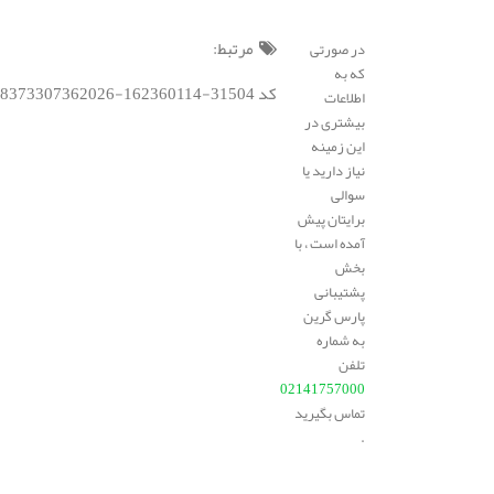
مرتبط:
در صورتی
که به
کد BSC : 192188373307362026-162360114-31504;
اطلاعات
بیشتری در
این زمینه
نیاز دارید یا
سوالی
برایتان پیش
آمده است ، با
بخش
پشتیبانی
پارس گرین
به شماره
تلفن
02141757000
تماس بگیرید
.