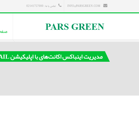
INFO@PARSGREEN.COM
تماس با ما : 02141757000
صفح
مدیریت اینباکس اکانت‌های با اپلیکیشن AQUA MAIL