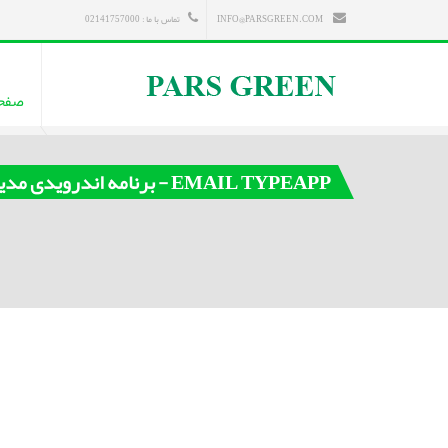
INFO@PARSGREEN.COM
تماس با ما : 02141757000
صفح
EMAIL TYPEAPP - برنامه اندرویدی مدیریت ایمیل