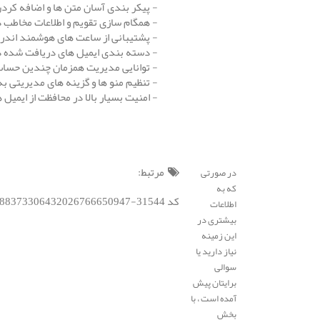
- پیکر بندی آسان متن ها و اضافه کردن 
- همگام سازی تقویم و اطلاعات مخاطب د
- پشتیبانی از ساعت های هوشمند اندر
- دسته بندی ایمیل های دریافت شده در
- توانایی مدیریت همزمان چندین حساب
- تنظیم منو ها و گزینه های مدیریتی به 
- امنیت بسیار بالا در محافظت از ایمیل ه
مرتبط:
در صورتی
که به
کد BSC : 192188373306432026766650947-31544;
اطلاعات
بیشتری در
این زمینه
نیاز دارید یا
سوالی
برایتان پیش
آمده است ، با
بخش