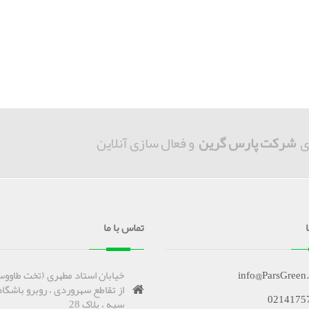
ی
شرکت پارس گرین
و فعال سازی آنلاین
تماس با ما
info@ParsGreen
خیابان استاد مطهری (تخت طاووس
از تقاطع سهروردی ، روبرو باشگاه
0214175
سپه ، پلاک 28