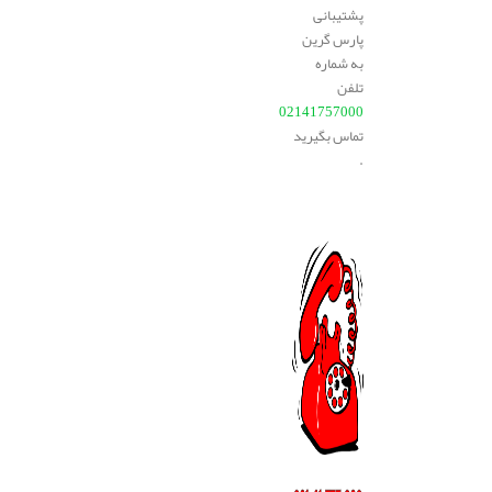
پشتیبانی
پارس گرین
به شماره
تلفن
02141757000
تماس بگیرید
.