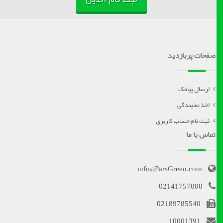
صفحات پربازدید
ارسال پیامک
اخذ نمایندگی
ثبت نام حساب کاربری
تماس با ما
info@ParsGreen.com
02141757000
02189785540
10001391