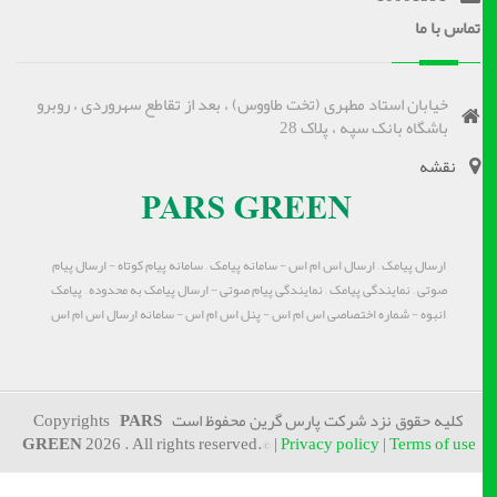
تماس با ما
خیابان استاد مطهری (تخت طاووس) ، بعد از تقاطع سهروردی ، روبرو
باشگاه بانک سپه ، پلاک 28
نقشه
ارسال پیامک – ارسال اس ام اس - سامانه پیامک – سامانه پیام کوتاه - ارسال پیام
صوتی – نمایندگی پیامک – نمایندگی پیام صوتی - ارسال پیامک به محدوده – پیامک
انبوه - شماره اختصاصی اس ام اس - پنل اس ام اس - سامانه ارسال اس ام اس
کلیه حقوق نزد شرکت پارس گرین محفوظ است Copyrights
PARS
GREEN
2026 . All rights reserved.© |
Privacy policy
|
Terms of use