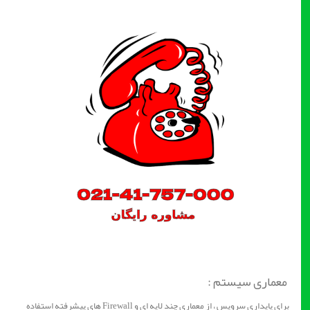
معماری سیستم :
برای پایداری سرویس ، از معماری چند لایه ای و Firewall های پیشرفته استفاده