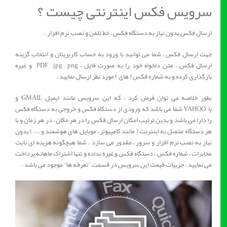
سرویس فکس اینترنتی چیست ؟
ارسال فکس بدون نیاز به دستگاه فکس ، خط تلفن و نصب نرم افزار .
جهت ارسال فکس ، شما می توانید با ورود به حساب کاربریتان و انتخاب گزینه
ارسال فکس ، متن دلخواه خود را به صورت فایل ، PDF , jpg , png و غیره
بارگذاری کرده و به شماره فکس ( های ) مورد نظر ارسال نمایید .
بطور خلاصه می توان فرض کرد ، که این سرویس مانند ایمیل GMAIL و
یا YAHOO شما می باشد که ورودی از دستگاه فکس و خروجی به دستگاه فکس
را دارا می باشد و بدین ترتیب امکان ارسال فکس را در هر مکان ، در هر زمان و با
هر دستگاه متصل به اینترنت ( مانند کامپیوتر ، موبایل های هوشمند و ... ) بدون
نیاز به نصب نرم افزار و سرور ، مقدور می سازد . شما هیچگونه هزینه ای بابت
مخابرات ، شماره فکس ، دستگاه فکس و غیره نداده و تنها اشتراک ماهانه پرداخت
می نمایید . جزییات قیمت این سرویس در قسمت "تعرفه ها" موجود می باشد .