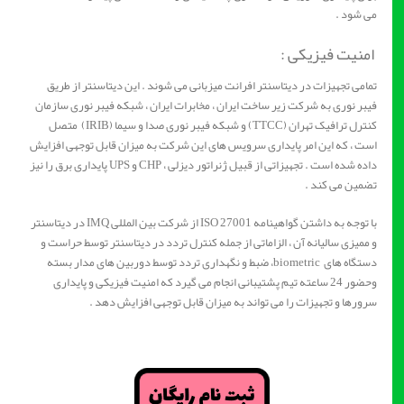
می شود .
امنیت فیزیکی :
تمامی تجهیزات در دیتاسنتر افرانت میزبانی می شوند . این دیتاسنتر از طریق
فیبر نوری به شرکت زیر ساخت ایران ، مخابرات ایران ، شبکه فیبر نوری سازمان
کنترل ترافیک تهران (TTCC) و شبکه فیبر نوری صدا و سیما (IRIB) متصل
است ، که این امر پایداری سرویس های این شرکت به میزان قابل توجهی افزایش
داده شده است . تجهیزاتی از قبیل ژنراتور دیزلی ، CHP و UPS پایداری برق را نیز
تضمین می کند .
با توجه به داشتن گواهینامه ISO 27001 از شرکت بین المللی IMQ در دیتاسنتر
و ممیزی سالیانه آن ، الزاماتی از جمله کنترل تردد در دیتاسنتر توسط حراست و
دستگاه های biometric، ضبط و نگهداری تردد توسط دوربین های مدار بسته
وحضور 24 ساعته تیم پشتیبانی انجام می گیرد که امنیت فیزیکی و پایداری
سرورها و تجهیزات را می تواند به میزان قابل توجهی افزایش دهد .