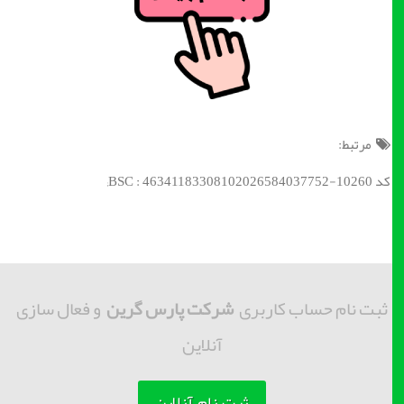
مرتبط:
کد BSC : 46341183308102026584037752-10260;
ثبت نام حساب کاربری
شرکت پارس گرین
و فعال سازی
آنلاین
ثبت نام آنلاین