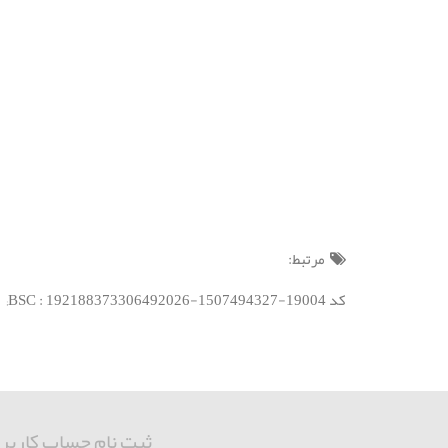
مرتبط:
کد BSC : 192188373306492026-1507494327-19004;
ثبت نام حساب کاربر