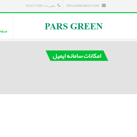
INFO@PARSGREEN.COM
تماس با ما : 02141757000
صفح
امکانات سامانه ایمیل