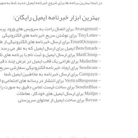
در اینجا بهترین برنامه ها برای شروع خبرنامه ایمیل جدید شما به صو
بهترین ابزار خبرنامه ایمیل رایگان:
- Avangemail برای اتصال راحت به سرویس های ورود پرس و ارسال ایمیل آسان
- TinyLetter برای نوشتن سریع خبرنامه های الکترونیکی
- EmailOctopus برای ارسال خبرنامه های الکترونیکی از طریق آمازون SES برای کمتر
- Benchmark ایمیل برای ارسال ایمیل که به نظر می رسد عالی در همه جا
- MailChimp برای ارسال ایمیل و ثبت نام با برنامه های تلفن همراه
- Mailerlite برای طراحی یک قالب ایمیل در عرض چند دقیقه
- Sendicate برای ایجاد خبرنامه الکترونیکی سفارشی سریع
- Campayn برای ارسال خبرنامه به مخاطبین ایمیل شما
- VerticalResponse برای انتشار در رسانه های اجتماعی و ایمیل
- SendinBlue برای ساخت لیست تماس دقیق به صورت رایگان
- Mailjet برای ارسال ایمیل های خودکار، معاملات
- Revue برای ساخت ایمیل از محتوای سرپرستی