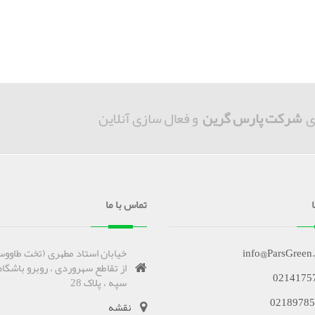
ی
شرکت پارس گرین
و فعال سازی آنلاین
تماس با ما
info@ParsGreen
خیابان استاد مطهری (تخت طاووس
از تقاطع سهروردی ، روبرو باشگاه
0214175
سپه ، پلاک 28
02189785
نقشه