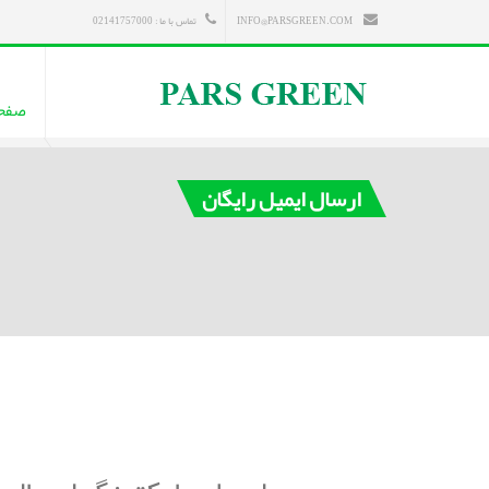
INFO@PARSGREEN.COM
تماس با ما : 02141757000
صفح
ارسال ایمیل رایگان