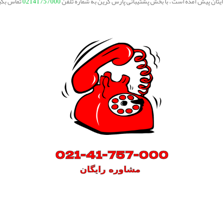
برایتان پیش آمده است ، با بخش پشتیبانی پارس گرین به شماره تلفن
02141757000
تماس بگی