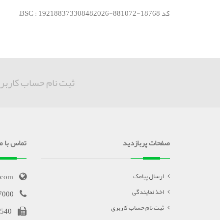
کد BSC : 192188373308482026-881072-18768;
ثبت نام حساب کاربر
صفحات پربازدید
تماس با ما
.com
ارسال پیامک
اخذ نمایندگی
7000
ثبت نام حساب کاربری
540