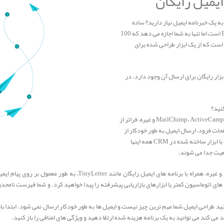
یمیل رایگان
ه یک خبرنامه ایمیل نیاز دارید؟ ساده
ترین راه برای ارسال ایمیل به یک گروه از افراد، زمینه جیمیل BCC است اما تنها به شما اجازه می دهد که 100
ن است که از یک ابزار طراحی شده برای
ک را شامل نمی شود ابزار رایگان برای ارسال آن وجود دارد. در
کنید؟
برنامه های ایمیل مارکتینگ کامل شامل MailChimp، ActiveCampaign، Constant Contact و غیره، فراتر از
فحات فرود، ارسال ایمیل به طور خودکار از
طریق خوراک RSS و برنامه های ایمیل قطره ای و پیگیری نتایج اغلب با ابزار ساخته شده در CRM همه اینها
معیت جدا می شوند.
ابزار رایگان بازاریابی ایمیل، از جمله نسخه های رایگان MailChimp و غیر
ه های اتوماسیون کمتر یا ابزارهای بازاریابی پیشرفته را پیدا خواهید کرد. و شما فهرست نام
د طراحی ایمیل شما مهم ترین چیز نیست و ایمیل ها به طور خودکار ارسال نمی شود. ابتدا باید
ی کند می توانید به یک برنامه هزینه شده ارتقا دهید و ویژگی های اضافی را باز کنید.