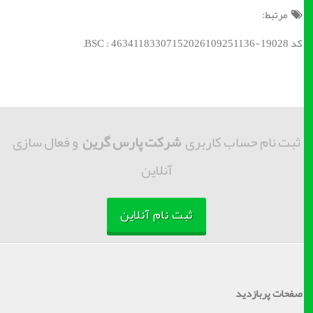
مرتبط:
کد BSC : 46341183307152026109251136-19028;
ثبت نام حساب کاربری
شرکت پارس گرین
و فعال سازی
آنلاین
ثبت نام آنلاین
صفحات پربازدید