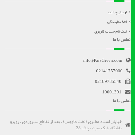
ارسال پیامک
اخذ نمایندگی
ثبت نام حساب کاربری
تماس با ما
info@ParsGreen.com
02141757000
02189785540
10001391
تماس با ما
خیابان استاد مطهری (تخت طاووس) ، بعد از تقاطع سهروردی ، روبرو
باشگاه بانک سپه ، پلاک 28