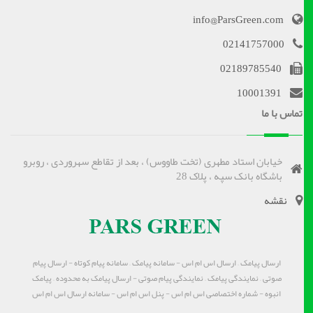
info@ParsGreen.com
02141757000
02189785540
10001391
تماس با ما
خیابان استاد مطهری (تخت طاووس) ، بعد از تقاطع سهروردی ، روبرو
باشگاه بانک سپه ، پلاک 28
نقشه
ارسال پیامک – ارسال اس ام اس - سامانه پیامک – سامانه پیام کوتاه - ارسال پیام
صوتی – نمایندگی پیامک – نمایندگی پیام صوتی - ارسال پیامک به محدوده – پیامک
انبوه - شماره اختصاصی اس ام اس - پنل اس ام اس - سامانه ارسال اس ام اس