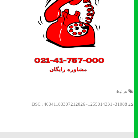
مرتبط:
کد BSC : 46341183307212026-1255014331-31088;