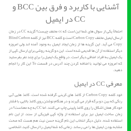
آشنایی با کاربرد و فرق بین BCC و
CC در ایمیل
احتمالاً یکی از سوال های شما این است که cc مخفف چیست؟ گزینه CC در زمان
ارسال ایمیل مخفف Carbon Copy است و کلمه BCC نیز از کلمه Blind Carbon
Copy می آید. این گزینه ها از زمان ایجاد ایمیل به وجود آمده اند ولی امروزه
دیگر استفاده از آن ها قدیمی شده است. این دو گزینه روشی برای ارسال کپی از
یک ایمیل به افراد اضافی دیگر است. در واقع یک ایمیل را برای چند نفر بفرستید
که امروزه می توانید با اضافه کردن چند آدرس در قسمت To این کار را انجام
دهید.
معرفی CC در ایمیل
خود کلمه Carbon Copy از کاغذ های کربنی گرفته شده است. کاغذ هایی آبی
رنگی که بین دو برگه قرار می گیرند و در هنگام نوشتن روی کاغذ بالایی، با فشار
خودکار همان اشکال را روی کاغذ پایینی چاپ می کنند. اما CC به چه معناست؟ در
زمان ساخت ایمیل نیز برای استفاده از واژه کپی فیزیکی از سند، از این نام
استفاده شده. دلیل دیگر انتخاب این نام گزینه حسن نیت هم هست که صحت
مشابه بودن ایمیل ها را می رساند. زمانی که شما ایمیل را ارسال کنید، اشخاصی