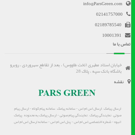
info@ParsGreen.com
02141757000
02189785540
10001391
تماس با ما
خیابان استاد مطهری (تخت طاووس) ، بعد از تقاطع سهروردی ، روبرو
باشگاه بانک سپه ، پلاک 28
نقشه
ارسال پیامک – ارسال اس ام اس - سامانه پیامک – سامانه پیام کوتاه - ارسال پیام
صوتی – نمایندگی پیامک – نمایندگی پیام صوتی - ارسال پیامک به محدوده – پیامک
انبوه - شماره اختصاصی اس ام اس - پنل اس ام اس - سامانه ارسال اس ام اس