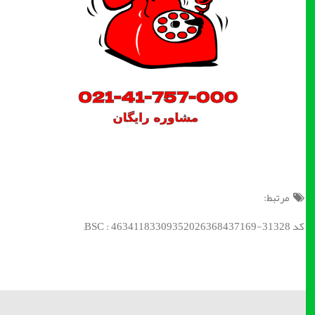
مرتبط:
کد BSC : 46341183309352026368437169-31328;