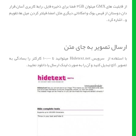
از قابلیت های GMX میتوان ۲GB فضا برای ذخیره فایل ،رابط کاربری آسان،قرار
دان دوستان از فیس بوک و امکاناتی دیگری مثل امضا،فیلتر کردن میل ها،تقویم
و.. اشاره کرد.
ارسال تصویر به جای متن
با استفاده از سرویس Hidetext.net میتوانید تا ۱۰۰,۰۰۰ کارکتر را بسادگی به
تصویر .gif تبدیل کنید و آن را به صورت لینک ارسال یا دانلود نمایید.