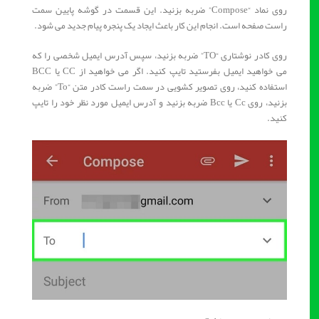
روی نماد “Compose” ضربه بزنید. این قسمت در گوشه پایین سمت
راست صفحه است. انجام این کار باعث ایجاد یک پنجره پیام جدید می شود.
روی کادر نوشتاری “TO” ضربه بزنید، سپس آدرس ایمیل شخصی را که
می خواهید ایمیل بفرستید تایپ کنید. اگر می خواهید از CC یا BCC
استفاده کنید، روی تصویر کشویی در سمت راست کادر متن “To” ضربه
بزنید، روی Cc یا Bcc ضربه بزنید و آدرس ایمیل مورد نظر خود را تایپ
کنید.