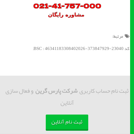
مرتبط:
کد BSC : 46341183308402026-373847929-23040;
ثبت نام حساب کاربری
شرکت پارس گرین
و فعال سازی
آنلاین
ثبت نام آنلاین