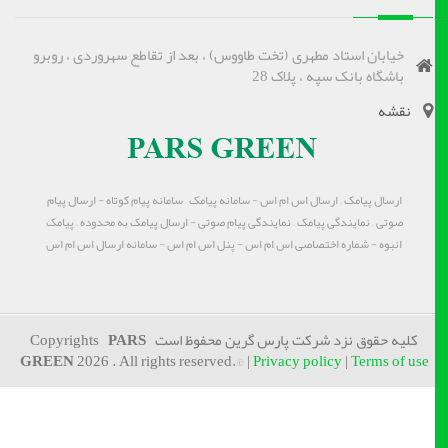
خیابان استاد مطهری (تخت طاووس) ، بعد از تقاطع سهروردی ، روبرو
باشگاه بانک سپه ، پلاک 28
نقشه
ارسال پیامک – ارسال اس ام اس - سامانه پیامک – سامانه پیام کوتاه - ارسال پیام
صوتی – نمایندگی پیامک – نمایندگی پیام صوتی - ارسال پیامک به محدوده – پیامک
انبوه - شماره اختصاصی اس ام اس - پنل اس ام اس - سامانه ارسال اس ام اس
کلیه حقوق نزد شرکت پارس گرین محفوظ است Copyrights
PARS
GREEN
2026 . All rights reserved.© |
Privacy policy
|
Terms of use