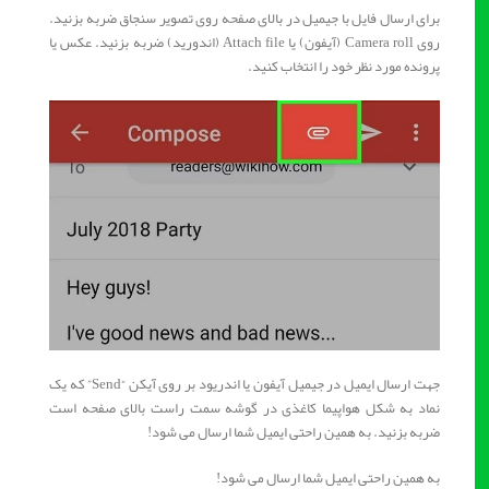
برای ارسال فایل با جیمیل در بالای صفحه روی تصویر سنجاق ضربه بزنید.
روی Camera roll (آیفون) یا Attach file (اندورید) ضربه بزنید. عکس یا
پرونده مورد نظر خود را انتخاب کنید.
جهت ارسال ایمیل در جیمیل آیفون یا اندریود بر روی آیکن “Send” که یک
نماد به شکل هواپیما کاغذی در گوشه سمت راست بالای صفحه است
ضربه بزنید. به همین راحتی ایمیل شما ارسال می شود!
به همین راحتی ایمیل شما ارسال می شود!