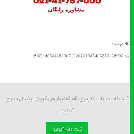
مرتبط:
کد BSC : 463411833071320261945483213-18908;
ثبت نام حساب کاربری
شرکت پارس گرین
و فعال سازی
آنلاین
ثبت نام آنلاین