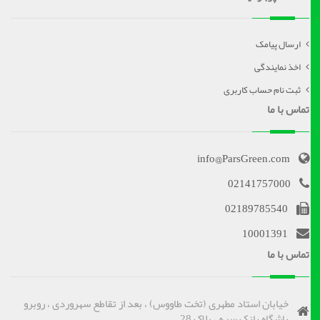
ارسال پیامک
اخذ نمایندگی
ثبت نام حساب کاربری
تماس با ما
info@ParsGreen.com
02141757000
02189785540
10001391
تماس با ما
خیابان استاد مطهری (تخت طاووس) ، بعد از تقاطع سهروردی ، روبرو
باشگاه بانک سپه ، پلاک 28