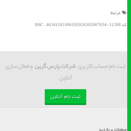
مرتبط:
کد BSC : 46341183306192026302007634-31208;
ثبت نام حساب کاربری
شرکت پارس گرین
و فعال سازی
آنلاین
ثبت نام آنلاین
صفحات پربازدید