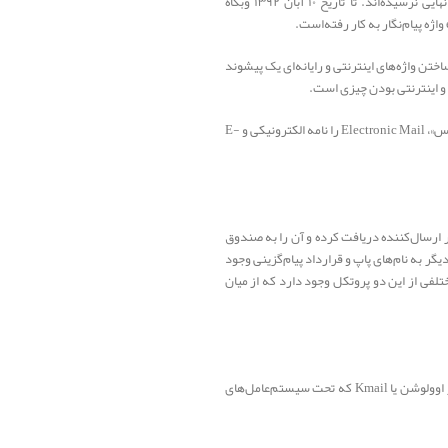
واژه‌های رایانامه و پیام‌نگار از جمله پیشنهادهای فرهنگستان برای نام‌گذاری این پدیده در فارسی هستند که البته هنوز به تصویب نهایی نرسیده‌اند. تا تاریخ ۱۰ آبان ۱۳۹۲ وبگاه
دین‌سان در انگلیسی و فارسی برای ساختن واژه‌های اینترنتی و رایانه‌ای یک پیشوند
از زمره نهادها و مرجع‌های رسمی که واژه رایانامه را پذیرفته‌اند، شورای عالی انفورماتیک است که در «واژه‌نامه مرجع برای ترجمهٔ محیط لینوکس»، Electronic Mail را نامه الکترونیکی و E-
را از کاربر ارسال‌کننده دریافت کرده و آن را به صندوق
 به نام‌های پاپ و قرارداد پیام‌گزینی وجود
تلفی از این دو پروتکل وجود دارد که از میان
برای فرستادن و دریافت ایمیل، نرم‌افزارهای گوناگونی رایج است از جمله مایکروسافت آوت لوک که تحت ویندوز است و همچنین نرم‌افزار اوولوشن یا Kmail که تحت سیستم‌عامل‌های