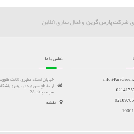
ی
شرکت پارس گرین
و فعال سازی آنلاین
تماس با ما
info@ParsGreen
خیابان استاد مطهری (تخت طاووس
از تقاطع سهروردی ، روبرو باشگاه
0214175
سپه ، پلاک 28
02189785
نقشه
10001