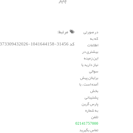
چاپار
مرتبط:
در صورتی
که به
کد BSC : 192188373309432026-1041644158-31456;
اطلاعات
بیشتری در
این زمینه
نیاز دارید یا
سوالی
برایتان پیش
آمده است ، با
بخش
پشتیبانی
پارس گرین
به شماره
تلفن
02141757000
تماس بگیرید