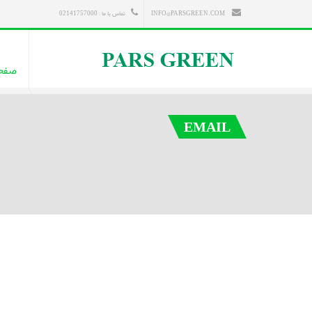
INFO@PARSGREEN.COM
تماس با ما : 02141757000
صفح
EMAIL