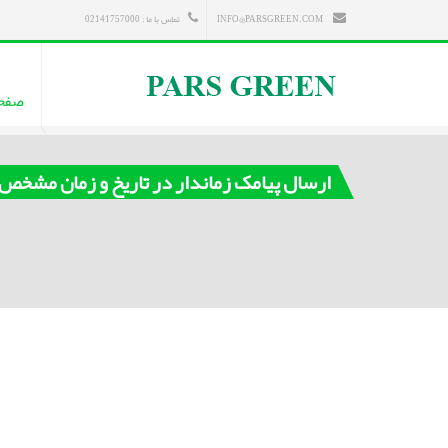
INFO@PARSGREEN.COM
تماس با ما : 02141757000
صفح
ارسال پیامک زماندار در تاریخ و زمان مشخص