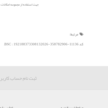
جهت استفاده از مجموعه امکانات موجود در پنل 
مرتبط:
کد BSC : 192188373308132026-358782906-11136;
ثبت نام حساب کاربر
صفحات پربازدید
تماس با ما