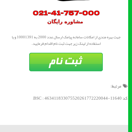
جهت بهره مندی از امکانات سامانه پیامک ارسال عدد 2000 به 10001391 و یا
استفاده از لینک زیر جهت ثبت نام اقدام فرمایید.
مرتبط:
کد BSC : 463411833075520261772220044-11640;