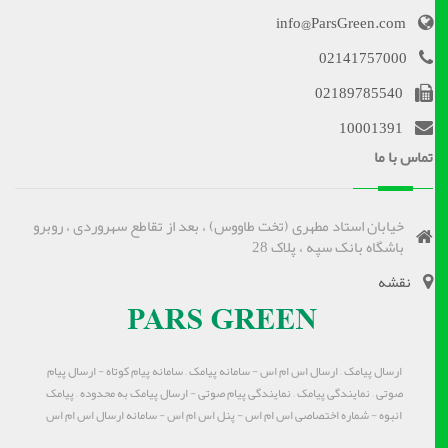
info@ParsGreen.com
02141757000
02189785540
10001391
تماس با ما
خیابان استاد مطهری (تخت طاووس) ، بعد از تقاطع سهروردی ، روبرو
باشگاه بانک سپه ، پلاک 28
نقشه
ارسال پیامک – ارسال اس ام اس - سامانه پیامک – سامانه پیام کوتاه - ارسال پیام
صوتی – نمایندگی پیامک – نمایندگی پیام صوتی - ارسال پیامک به محدوده – پیامک
انبوه - شماره اختصاصی اس ام اس - پنل اس ام اس - سامانه ارسال اس ام اس