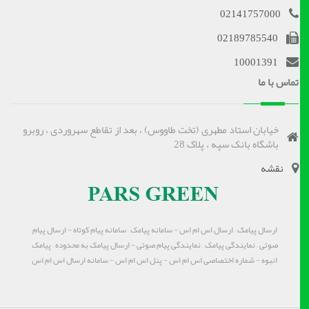
02141757000
02189785540
10001391
تماس با ما
خیابان استاد مطهری (تخت طاووس) ، بعد از تقاطع سهروردی ، روبرو
باشگاه بانک سپه ، پلاک 28
نقشه
ارسال پیامک – ارسال اس ام اس - سامانه پیامک – سامانه پیام کوتاه - ارسال پیام
صوتی – نمایندگی پیامک – نمایندگی پیام صوتی - ارسال پیامک به محدوده – پیامک
انبوه - شماره اختصاصی اس ام اس - پنل اس ام اس - سامانه ارسال اس ام اس