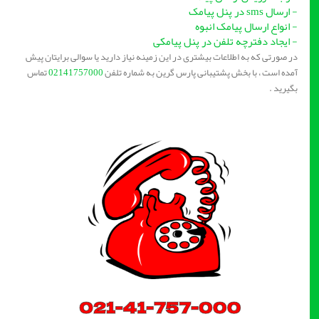
- ارسال sms در پنل پیامک
- انواع ارسال پیامک انبوه
- ایجاد دفترچه تلفن در پنل پیامکی
در صورتی که به اطلاعات بیشتری در این زمینه نیاز دارید یا سوالی برایتان پیش
آمده است ، با بخش پشتیبانی پارس گرین به شماره تلفن
02141757000
تماس
بگیرید .