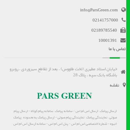
info@ParsGreen.com
02141757000
02189785540
10001391
تماس با ما
خیابان استاد مطهری (تخت طاووس) ، بعد از تقاطع سهروردی ، روبرو
باشگاه بانک سپه ، پلاک 28
نقشه
ارسال پیامک – ارسال اس ام اس - سامانه پیامک – سامانه پیام کوتاه - ارسال پیام
صوتی – نمایندگی پیامک – نمایندگی پیام صوتی - ارسال پیامک به محدوده – پیامک
انبوه - شماره اختصاصی اس ام اس - پنل اس ام اس - سامانه ارسال اس ام اس