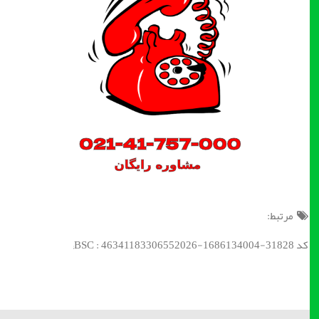
مرتبط:
کد BSC : 46341183306552026-1686134004-31828;