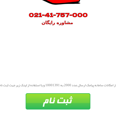
 ارسال عدد 2000 به 10001391 و یا استفاده از لینک زیر جهت ثبت نام اقدام فرمایید.