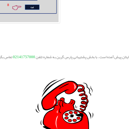
برایتان پیش آمده است ، با بخش پشتیبانی پارس گرین به شماره تلفن
02141757000
تماس بگی