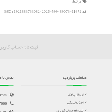
مرتبط:
کد BSC : 192188373308242026-599489073-11672;
ثبت نام حساب کاربر
صفحات پربازدید
تماس با ما
.com
ارسال پیامک
اخذ نمایندگی
7000
ثبت نام حساب کاربری