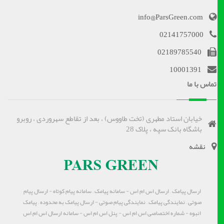
info@ParsGreen.com
02141757000
02189785540
10001391
تماس با ما
خیابان استاد مطهری (تخت طاووس) ، بعد از تقاطع سهروردی ، روبرو
باشگاه بانک سپه ، پلاک 28
نقشه
ارسال پیامک – ارسال اس ام اس - سامانه پیامک – سامانه پیام کوتاه - ارسال پیام
صوتی – نمایندگی پیامک – نمایندگی پیام صوتی - ارسال پیامک به محدوده – پیامک
انبوه - شماره اختصاصی اس ام اس - پنل اس ام اس - سامانه ارسال اس ام اس