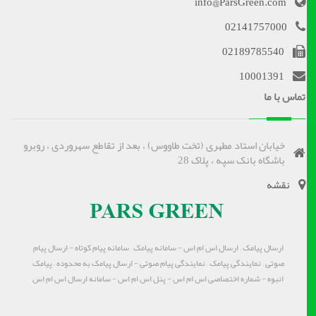
info@ParsGreen.com
02141757000
02189785540
10001391
تماس با ما
خیابان استاد مطهری (تخت طاووس) ، بعد از تقاطع سهروردی ، روبرو
باشگاه بانک سپه ، پلاک 28
نقشه
ارسال پیامک – ارسال اس ام اس - سامانه پیامک – سامانه پیام کوتاه - ارسال پیام
صوتی – نمایندگی پیامک – نمایندگی پیام صوتی - ارسال پیامک به محدوده – پیامک
انبوه - شماره اختصاصی اس ام اس - پنل اس ام اس - سامانه ارسال اس ام اس