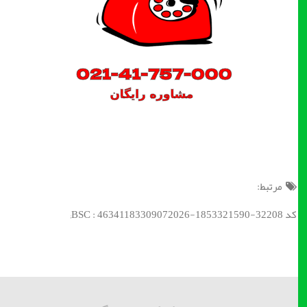
مرتبط:
کد BSC : 46341183309072026-1853321590-32208;