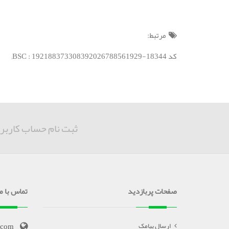
مرتبط:
کد BSC : 192188373308392026788561929-18344;
ثبت نام حساب کاربر
صفحات پربازدید
تماس با ما
.com
ارسال پیامک