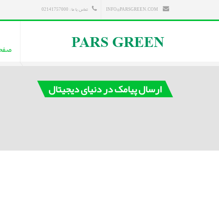
INFO@PARSGREEN.COM
تماس با ما : 02141757000
صفح
ارسال پیامک در دنیای دیجیتال