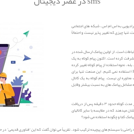
sms در عصر دیجیتال
واج رادیویی به اس ام اس ، شبکه های اجتماعی
، تنها چیزی که تغییر پذیر نیست و احتمالاً
تباطات است. از اولین پیامک ارسال شده در
فت کرده است. اکنون پیام کوتاه به یک
 ، نحوه استفاده از پیام کوتاه تغییر کرده
است ، ما واقعاً دیگر از آن تنها برای ارتباط شخص به شخص (P2P) استفاده نمی کنیم. این صنعت تنها برای
 محاوره ای نیست. پیام کوتاه به یک کانال
که مشاغل پیامک های به نسبت بیشتر وقابل
اگر به آمار نگاهی بیاندازید دلیلش را می فهمید ۹۸٪ پیامک ها در مدت کوتاه حدود ۳ دقیقه پس از دریافت
ا نیز میزان پاسخ دهی ۴۵ درصدی را نشان میدهند که در مقایسه با سایر کانالهای
پیامک کجا و چگونه استفاده می شود؟
 راحتی با سیستم های پیچیده ترکیب شود. تقریباً می توان گفت که این “فناوری قدیمی” در ح