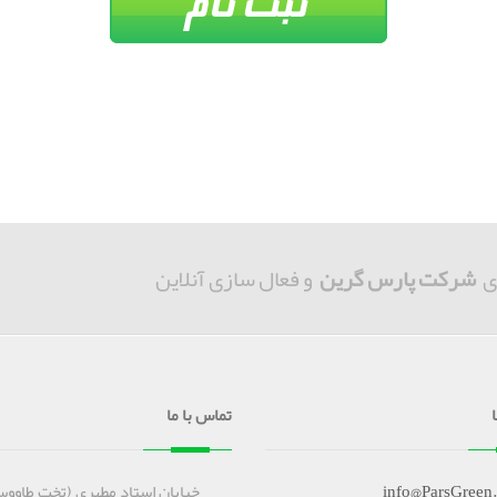
ی
شرکت پارس گرین
و فعال سازی آنلاین
تماس با ما
info@ParsGreen
خیابان استاد مطهری (تخت طاووس