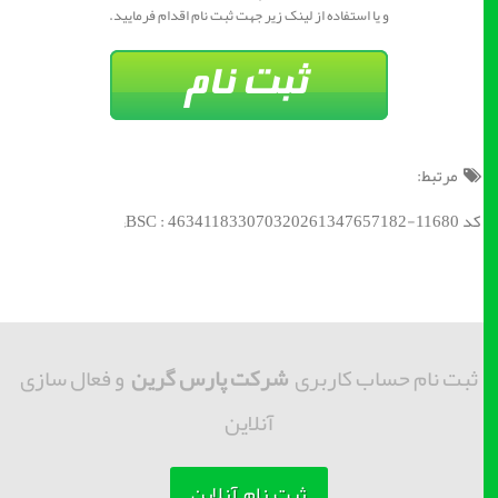
و یا استفاده از لینک زیر جهت ثبت نام اقدام فرمایید.
مرتبط:
کد BSC : 463411833070320261347657182-11680;
ثبت نام حساب کاربری
شرکت پارس گرین
و فعال سازی
آنلاین
ثبت نام آنلاین