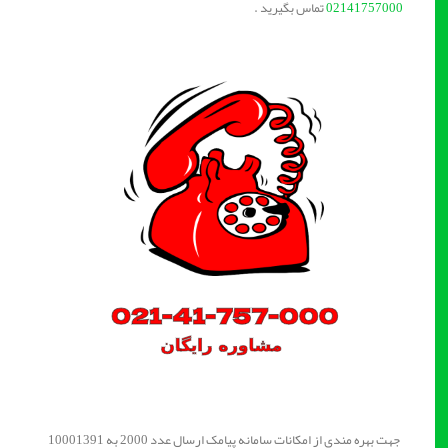
02141757000
تماس بگیرید .
جهت بهره مندی از امکانات سامانه پیامک ارسال عدد 2000 به 10001391