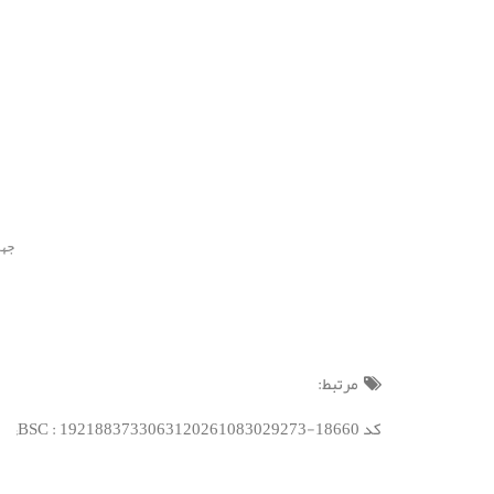
جهت است
مرتبط:
کد BSC : 1921883733063120261083029273-18660;