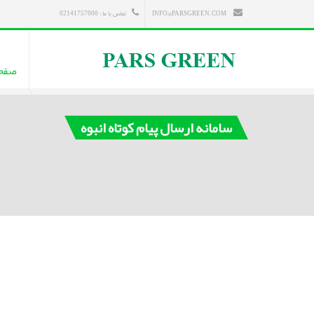
INFO@PARSGREEN.COM
تماس با ما : 02141757000
صفح
سامانه ارسال پیام کوتاه انبوه