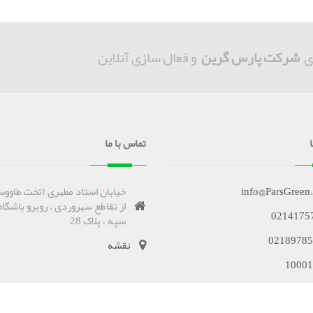
ی
شرکت پارس گرین
و فعال سازی آنلاین
تماس با ما
info@ParsGreen
خیابان استاد مطهری (تخت طاووس
از تقاطع سهروردی ، روبرو باشگاه
0214175
سپه ، پلاک 28
02189785
نقشه
10001