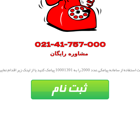
فاده از سامانه پیامکی عدد 2000 را به 10001391 پیامک کنید یا از لینک زیر اقدام نمایید.