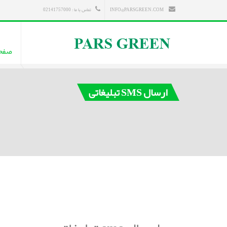
INFO@PARSGREEN.COM
تماس با ما : 02141757000
صفح
ارسال SMS تبلیغاتی