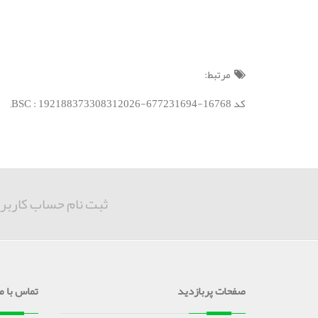
مرتبط:
کد BSC : 192188373308312026-677231694-16768;
ثبت نام حساب کاربر
صفحات پربازدید
تماس با ما