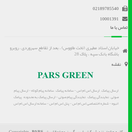
02189785540
10001391
تماس با ما
خیابان استاد مطهری (تخت طاووس) ، بعد از تقاطع سهروردی ، روبرو
باشگاه بانک سپه ، پلاک 28
نقشه
ارسال پیامک – ارسال اس ام اس - سامانه پیامک – سامانه پیام کوتاه - ارسال پیام
صوتی – نمایندگی پیامک – نمایندگی پیام صوتی - ارسال پیامک به محدوده – پیامک
انبوه - شماره اختصاصی اس ام اس - پنل اس ام اس - سامانه ارسال اس ام اس
کلیه حقوق نزد شرکت پارس گرین محفوظ است Copyrights
PARS