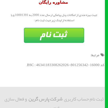
جهت بهره مندی از امکانات پنل پیامکی ارسال عدد 2000 به 10001391 و یا
استفاده از لینک زیر جهت ثبت نام :
مرتبط:
کد BSC : 46341183308262026-801256342-16000;
ثبت نام حساب کاربری
شرکت پارس گرین
و فعال سازی