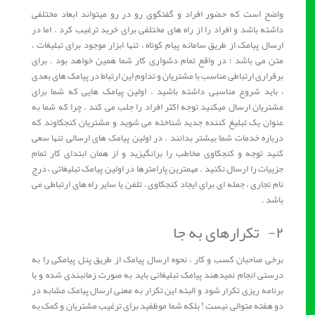
واضح است که حضور افراد و گفتگوی رو در رو میتواند ابعاد مختلفی
داشته باشد و افراد را از راه های مختلفی برای خرید ترغیب کرد . اما در
ارسال پیامک از طریق سامانه پیام کوتاه ، تنها ابزار موجود برای تبلیغات ،
متن می باشد ؛ در واقع تمام دشواری کار شما همین خواهد بود . برای
برقراری ارتباطی مناسب با مشتریان و تداوم این ارتباط در پیامک های بعدی
، باید شروع مناسبی داشته باشید . اولین پیامک هایی که شما برای
مشتریان ارسال میکنید توجه اکثر افراد را جلب می کند . چرا که شما به
عنوان یک تبلیغ کننده جدید شناخته می شوید و مشتریان کنجکاوند که
درباره خدمات شما بیشتر بدانند . در اولین پیامک های ارسالی تنها سعی
کنید توجه و کنجکاوی مخاطب را برانگیزید و از همان ابتدای کار تمام
جزییات را ارسال نکنید . مهمترین پارامترها در اولین پیامک تبلیغاتی ، درج
نام تجاری ، جمله ای برای ایجاد کنجکاوی ، تلفن یا سایر راه های ارتباطی می
باشد .
۲- تکرارهای به جا
برخی صاحبان کسب و کار ، نحوه ارسال پیامک از طریق پنل پیامکی را به
درستی انجام نمیدهند پیامک تبلیغاتی باید به صورت زمانبندی شده و با
برنامه ریزی تکرار شود و البته این تکرار به معنی ارسال پیامک مشابه در
دو هفته متوالی نیست ! بلکه شما موظفید برای ترغیب مشتریان و کمک به