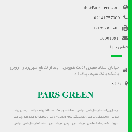
info@ParsGreen.com
02141757000
02189785540
10001391
تماس با ما
خیابان استاد مطهری (تخت طاووس) ، بعد از تقاطع سهروردی ، روبرو
باشگاه بانک سپه ، پلاک 28
نقشه
ارسال پیامک – ارسال اس ام اس - سامانه پیامک – سامانه پیام کوتاه - ارسال پیام
صوتی – نمایندگی پیامک – نمایندگی پیام صوتی - ارسال پیامک به محدوده – پیامک
انبوه - شماره اختصاصی اس ام اس - پنل اس ام اس - سامانه ارسال اس ام اس