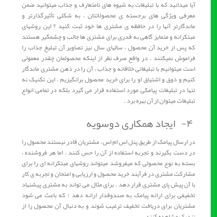
آیا میدانید که با تبلیغات به شیوه های نامتعارف و جذاب میتوانید ضمن
معرفی ویژگی های برجسته ی محصولاتتان ، به شکلی تأثیرگذارتر و
ماندگارتر آنها را در حافظه ی مشتری ها خود ثبت کنید ؟ این روشهای
مبتکرانه و متمایز گاهی به قدری برای مشتری ها جالب و چشمگیر هستند
که پس از خرید آن محصول ، سالهای سال نیز تصاویر آن تبلیغ جذاب را
فراموش نمیکنند . در واقع صرف نظر از اینکه محصولمان چقدر معمولی
است میتوانیم با تبلیغاتی خلاقانه و جذاب ، آن را در ذهن مشتری ماندگار
کنیم و ذوق و اشتیاق او را برای خرید محصول برانگیزیم . این تکنیک نه
تنها در تبلیغات پیامکی مورد استفاده قرار می گیرد بلکه در تمامی انواع
تبلیغات میتوان از آن بهره برد .
۴- ایجاد همکاری دوسویه
در ارسال پیامک از طریق پنل اس ام اس ، مشتریان قادر نیستند محصول را
در دست بگیرند و تجربه استفاده از آن را حس کنند . اما هر فروشنده ،
بسته به نوع محصولی که میفروشد میتواند روشهای مبتکرانه ای را برای
مشارکت مشتری در فرآیند خرید محصول و ارزیابی و امتحان و تجربه ی کار
با آن پیش پای مشتری قرار دهد . برای مثال می تواند به مشتری پیشنهاد
تخفیفی برای ارائه پیامک به صندوقدار ارائه دهد ؛ که باعث می شود
مشتریان برای دریافت تخفیف ترغیب شوند و به دنبال آن محصول را از
نزدیک مشاهده کنند .