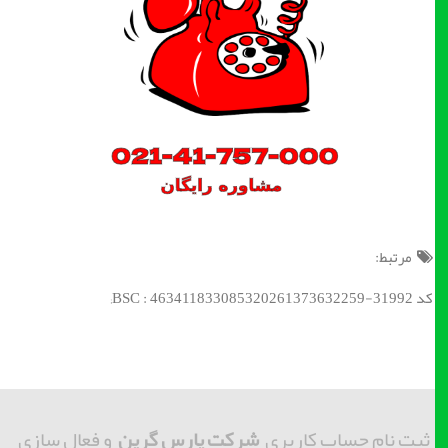
مرتبط:
کد BSC : 463411833085320261373632259-31992;
ثبت نام حساب کاربری
شرکت پارس گرین
و فعال سازی