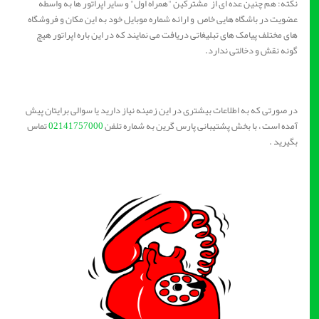
نکته: هم چنین عده ای از مشترکین "همراه اول" و سایر اپراتور ها به واسطه
عضویت در باشگاه هایی خاص و ارائه شماره موبایل خود به این مکان و فروشگاه
های مختلف پیامک های تبلیغاتی دریافت می نمایند که در این باره اپراتور هیچ
گونه نقش و دخالتی ندارد.
در صورتی که به اطلاعات بیشتری در این زمینه نیاز دارید یا سوالی برایتان پیش
آمده است ، با بخش پشتیبانی پارس گرین به شماره تلفن
02141757000
تماس
بگیرید .