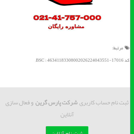
مرتبط:
کد BSC : 46341183308002026224043551-17016;
ثبت نام حساب کاربری
شرکت پارس گرین
و فعال سازی
آنلاین
ثبت نام آنلاین