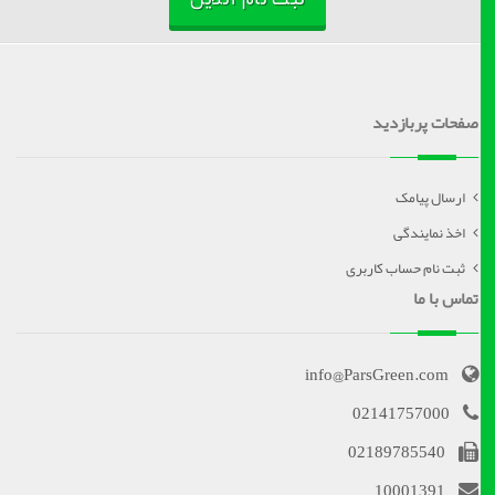
صفحات پربازدید
ارسال پیامک
اخذ نمایندگی
ثبت نام حساب کاربری
تماس با ما
info@ParsGreen.com
02141757000
02189785540
10001391