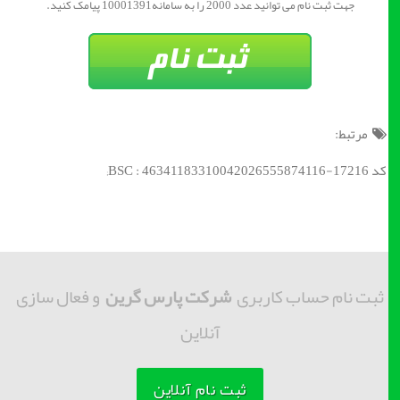
جهت ثبت نام می توانید عدد 2000 را به سامانه10001391 پیامک کنید.
مرتبط:
کد BSC : 46341183310042026555874116-17216;
ثبت نام حساب کاربری
شرکت پارس گرین
و فعال سازی
آنلاین
ثبت نام آنلاین