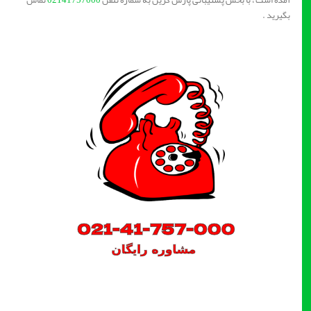
آمده است ، با بخش پشتیبانی پارس گرین به شماره تلفن
02141757000
تماس
بگیرید .