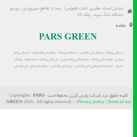
خیابان استاد مطهری (تخت طاووس) ، بعد از تقاطع سهروردی ، روبرو
باشگاه بانک سپه ، پلاک 28
نقشه
ارسال پیامک – ارسال اس ام اس - سامانه پیامک – سامانه پیام کوتاه - ارسال پیام
صوتی – نمایندگی پیامک – نمایندگی پیام صوتی - ارسال پیامک به محدوده – پیامک
انبوه - شماره اختصاصی اس ام اس - پنل اس ام اس - سامانه ارسال اس ام اس
کلیه حقوق نزد شرکت پارس گرین محفوظ است Copyrights
PARS
GREEN
2026 . All rights reserved.© |
Privacy policy
|
Terms of use