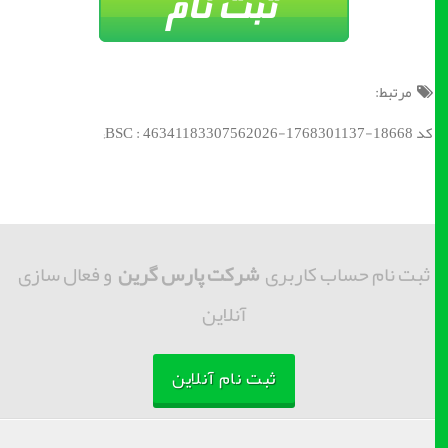
مرتبط:
کد BSC : 46341183307562026-1768301137-18668;
ثبت نام حساب کاربری
شرکت پارس گرین
و فعال سازی
آنلاین
ثبت نام آنلاین