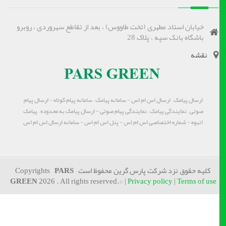
خیابان استاد مطهری (تخت طاووس) ، بعد از تقاطع سهروردی ، روبرو
باشگاه بانک سپه ، پلاک 28
نقشه
ارسال پیامک – ارسال اس ام اس - سامانه پیامک – سامانه پیام کوتاه - ارسال پیام
صوتی – نمایندگی پیامک – نمایندگی پیام صوتی - ارسال پیامک به محدوده – پیامک
انبوه - شماره اختصاصی اس ام اس - پنل اس ام اس - سامانه ارسال اس ام اس
کلیه حقوق نزد شرکت پارس گرین محفوظ است Copyrights
PARS
GREEN
2026 . All rights reserved.© |
Privacy policy
|
Terms of use