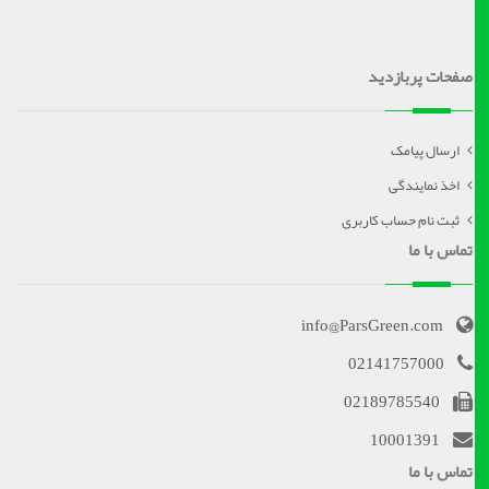
صفحات پربازدید
ارسال پیامک
اخذ نمایندگی
ثبت نام حساب کاربری
تماس با ما
info@ParsGreen.com
02141757000
02189785540
10001391
تماس با ما