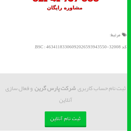
مرتبط:
کد BSC : 46341183306092026593943550-32008;
ثبت نام حساب کاربری
شرکت پارس گرین
و فعال سازی
آنلاین
ثبت نام آنلاین