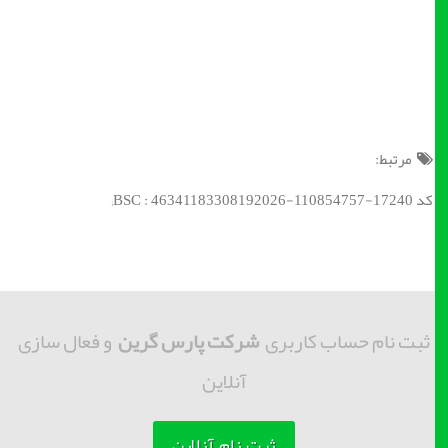
مرتبط:
کد BSC : 46341183308192026-110854757-17240;
ثبت نام حساب کاربری
شرکت پارس گرین
و فعال سازی
آنلاین
ثبت نام آنلاین