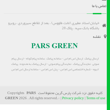
تماس با ما
خیابان استاد مطهری (تخت طاووس) ، بعد از تقاطع سهروردی ، روبرو
باشگاه بانک سپه ، پلاک 28
نقشه
ارسال پیامک – ارسال اس ام اس - سامانه پیامک – سامانه پیام کوتاه - ارسال پیام
صوتی – نمایندگی پیامک – نمایندگی پیام صوتی - ارسال پیامک به محدوده – پیامک
انبوه - شماره اختصاصی اس ام اس - پنل اس ام اس - سامانه ارسال اس ام اس
کلیه حقوق نزد شرکت پارس گرین محفوظ است Copyrights
PARS
GREEN
2026 . All rights reserved.© |
Privacy policy
|
Terms of use