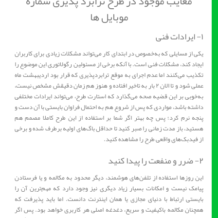
معایب موجود در طرح ترابرد پذیری شماره
موبایل ها
۱- ایرادات فنی
یکی از مسایلی که به‌خصوص در ابتدای کار می‌تواند مشکلات زیادی برای کاربران
ایجاد کند، مشکلات فنی است. با آنکه برخی از مسئولین رگولاتوری این موضوع را
تکذیب می‌کنند اما عدم اجرای به موقع ترابردپذیری که قرار بود اردیبهشت ماه
عملی شود و تا الان ۲ بار به تاخیر افتاده و هنوز هم زمان دقیقش مشخص نیست،
به‌خوبی بر این قضیه صحه می‌گذارد که استارت طرح، می‌تواند ایرادات مختلفی
داشته باشد، مواردی که پس از شروع هم به احتمال فراوان بایستی با آن دست و
پنجه نرم کرد؛ پس چه بهتر اگر شما بر استفاده از این طرح کاملا مصمم هم
هستید، باز مدت زمانی را صبر کنید تا حداقل باگ‌های اولیه برطرف شده و برخی
از فیدبک‌های واقعی طرح را مشاهده کنید.
۲- ضرر و منفعت را پیدا کنید
این روزها استفاده از تلفن‌های هوشمند، دیگر محدود به مکالمه و یا فرستادن
پیامک نیست و امکانات بسیار زیاد دیگری نیز وجود دارد که مهم‌ترین آن را
بایستی ارتباط با دنیای مجازی یا همان اینترنت دانست. اما باید پذیرفت که
همچنان مکالمه باکیفیت و سریع، دغدغه اصلی هر کاربری خواهد بود. پس اگر