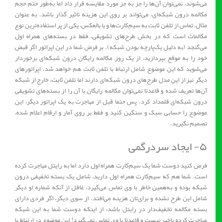
می‌شوند، نمی‌توان آن‌ها را جز به جز مورد مقایسه قرار داد اما به‌طور حتم حجم
مکالمه درون شبکه‌ای، می‌تواند بر روی این هزینه تاثیر گذار باشد. به عنوان
مثال، تماس از تلفن ثابت به سیم‌کارت‌ها و یا بالعکس، یکی از پر استفاده‌ترین نوع
مکالمات است که در بخش طرح‌های تشویقی، فقط در بسته‌های همراه اول
می‌گنجد (به دلیل یک‌پارچه بودن شبکه). بر فرض شما در این اپراتور اگر قبض
خود را به موقع بپردازید، از یک روز مکالمه رایگان درون شبکه‌ای برخوردار
می‌شوید که این موضوع شامل ارتباط با تلفن ثابت هم خواهد شد. اپراتورهای
دیگر نیز از این مدل طرح‌های درون شبکه‌ای دارند اما تلفن ثابت، خارج از شبکه
آن‌ها تعریف شده و قاعدتا نمی‌توان مکالمه رایگان با آن را از بسته‌های تشویقی
درون شبکه‌ای قلمداد کرد. پس حتما قبل از مهاجرت به یک اپراتور دیگر، این
موضوع را حسابی سبک و سنگین کنید و فقط بر روی آمار و ارقام اعلام شده،
تصمیم نگیرید.
۵- ایجاد سردرگمی
فرض کنید دوست شما یک سیم‌کارت همراه اول دارد اما به رایتل مهاجرت کرده‌
است. شما هم که سیم‌کارت همراه اول دارید، شامل یک بسته تخفیفی درون
شبکه بوده و به‌همین خاطر با وی تماس می‌گیرد،‌ غافل از آنکه شماره او دیگر
شامل این طرح نشده و برای‌تان هزینه می‌افتد. از سوی دیگر، اگر فردی دارای
بسته مکالمه تخفیف‌دار در رایتل باشد، از اینکه دوست شما به این شبکه
مهاجرت کرده باخبر نیست و قاعدتا با وی تماس نمی‌گیرد! این موضوع در ارتباط با