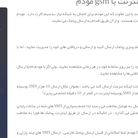
ا gsm مودم
 باشد با این تفاوت که این مودم برای اتصال به شبکه نیاز به سیم کارت دارد. مودم
ظم بهتری پیامک ارسال کنید و ارسالی و دریافتی های خود را مدیریت نمایید ، اما با
2 - با ارسال اس ام اس از طریق اینترنت می توانید دریافتی های خود را نیز روی سامانه خود در هر زمانی مشاهده نمایید ، ولی اگر با مودم gsm ارسال
3 - ارسال SMS بوسیله GSM مودم نیازمند زمان می باشد به علت اینکه سرعت ارسال کند می باشد ، بعنوان مثال ارسال 10 هزار SMS بوسیله
4 - SMS های ارسال شده با GSM مودم غالبا چند ساعت بعد از ارسال به موبایل مخاطب می رسند لذا حجم بسیاری از SMS های شما در ساعات پایانی
نفی می گذارد ، در حالیکه در ارسال از طریق اینترنت پیامک ها فورا به مخاطب
5 - در ارسال SMS از طریق برخی از نرم افزارهای سازگار با GSM مودم شما امکاناتی از قبیل ارسال پیامک فارسی ، ارسال SMS های چند پارتی و