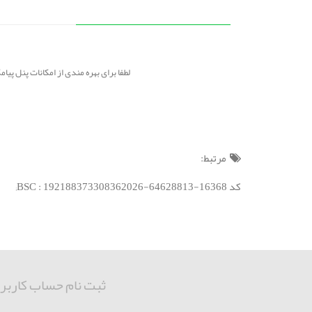
لطفا برای بهره مندی از امکانات پنل پیامکی و دریافت راهنمای
مرتبط:
کد BSC : 192188373308362026-64628813-16368;
ثبت نام حساب کاربر