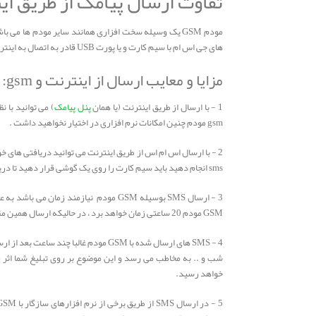
تفاوت ارسال پیامک از طریق اینترنت ب
مودم GSM یک وسیله سخت افزاری همانند سایر مودم ها می
های جی اس ام با سیم کارت و یا پورت USB قادر به اتصال به اینترنت هستند. و از آن طریق اقدام به ارسال پیامک می نمایند.
مزایا و معایب ارسال از اینترنت و gsm:
1 - با ارسال از طریق اینترنت (یا همان
پنل پیامک
) می توانید با ن
gsm مودم چنین امکانات نرم افزاری در اختیار نخواهید داشت .
sms انجام دهید باید سیم کارت را روی یک گوشی قرار دهید تا دریافتی ها را مشاهده نمایید .
GSM مودم 20 ساعتی زمان خواهد برد ، در حالیکه ارسال همین مقدار SMS بوسیله اینترنت در کمتر از 10 دقیقه انجام می پذیرد!
شب و .. به مخاطب می رسد و این موضوع بر روی تبلیغ شما اثر م
خواهد رسید.