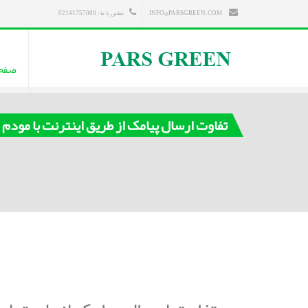
INFO@PARSGREEN.COM
تماس با ما : 02141757000
صفح
تفاوت ارسال پیامک از طریق اینترنت با مودم GSM