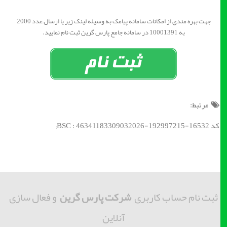
جهت بهره مندی از امکانات سامانه پیامک به وسیله لینک زیر یا ارسال عدد 2000
به 10001391 در سامانه جامع پارس گرین ثبت نام نمایید.
مرتبط:
کد BSC : 46341183309032026-192997215-16532;
ثبت نام حساب کاربری
شرکت پارس گرین
و فعال سازی
آنلاین