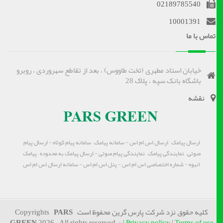
02189785540
10001391
تماس با ما
خیابان استاد مطهری (تخت طاووس) ، بعد از تقاطع سهروردی ، روبرو
باشگاه بانک سپه ، پلاک 28
نقشه
ارسال پیامک – ارسال اس ام اس - سامانه پیامک – سامانه پیام کوتاه - ارسال پیام
صوتی – نمایندگی پیامک – نمایندگی پیام صوتی - ارسال پیامک به محدوده – پیامک
انبوه - شماره اختصاصی اس ام اس - پنل اس ام اس - سامانه ارسال اس ام اس
کلیه حقوق نزد شرکت پارس گرین محفوظ است Copyrights
PARS
GREEN
2026 . All rights reserved.© |
Privacy policy
|
Terms of use