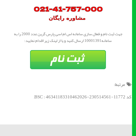
جهت ثبت نام و فعال سازی سامانه اس ام اسی پارس گرین عدد 2000 را به
سامانه10001391 ارسال کنید و یا از لینک زیر اقدام نمایید:
مرتبط:
کد BSC : 46341183310462026-230514561-11772;