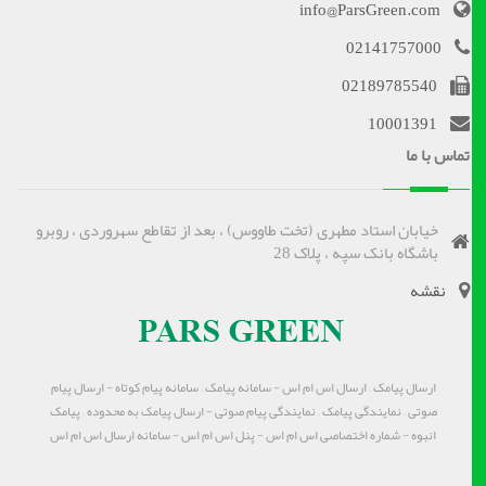
info@ParsGreen.com
02141757000
02189785540
10001391
تماس با ما
خیابان استاد مطهری (تخت طاووس) ، بعد از تقاطع سهروردی ، روبرو
باشگاه بانک سپه ، پلاک 28
نقشه
ارسال پیامک – ارسال اس ام اس - سامانه پیامک – سامانه پیام کوتاه - ارسال پیام
صوتی – نمایندگی پیامک – نمایندگی پیام صوتی - ارسال پیامک به محدوده – پیامک
انبوه - شماره اختصاصی اس ام اس - پنل اس ام اس - سامانه ارسال اس ام اس