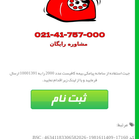
جهت استفاده از سامانه پیامکی بیمه کافیست عدد 2000 را به 10001391 ارسال
فرمایید و یا از لینک زیر اقدام نمایید.
مرتبط:
کد BSC : 46341183306582026-1981611409-17160;