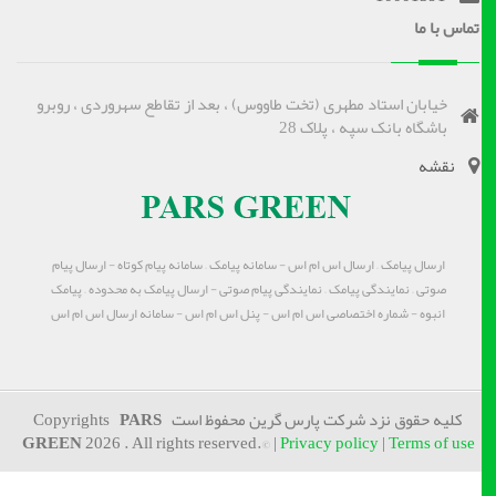
تماس با ما
خیابان استاد مطهری (تخت طاووس) ، بعد از تقاطع سهروردی ، روبرو
باشگاه بانک سپه ، پلاک 28
نقشه
ارسال پیامک – ارسال اس ام اس - سامانه پیامک – سامانه پیام کوتاه - ارسال پیام
صوتی – نمایندگی پیامک – نمایندگی پیام صوتی - ارسال پیامک به محدوده – پیامک
انبوه - شماره اختصاصی اس ام اس - پنل اس ام اس - سامانه ارسال اس ام اس
کلیه حقوق نزد شرکت پارس گرین محفوظ است Copyrights
PARS
GREEN
2026 . All rights reserved.© |
Privacy policy
|
Terms of use