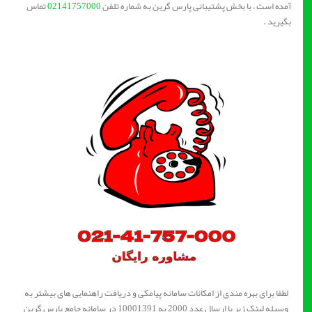
آمده است ، با بخش پشتیبانی پارس گرین به شماره تلفن
02141757000
تماس
بگیرید .
لطفا برای بهره مندی از امکانات سامانه پیامکی و دریافت راهنمایی های بیشتر به
وسیله لینک زیر یا ارسال عدد 2000 به 10001391 در سامانه جامع پارس گرین