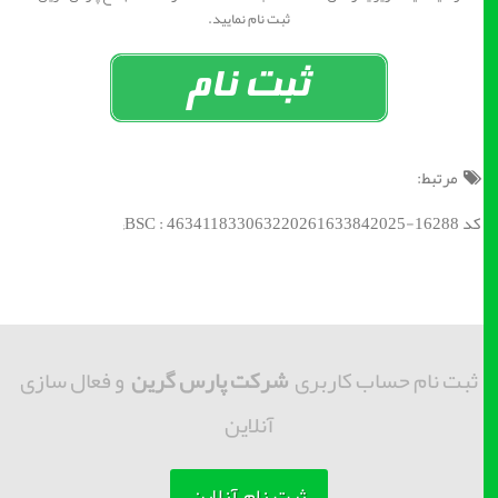
ثبت نام نمایید.
مرتبط:
کد BSC : 463411833063220261633842025-16288;
ثبت نام حساب کاربری
شرکت پارس گرین
و فعال سازی
آنلاین
ثبت نام آنلاین