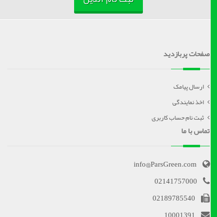
صفحات پربازدید
ارسال پیامک
اخذ نمایندگی
ثبت نام حساب کاربری
تماس با ما
info@ParsGreen.com
02141757000
02189785540
10001391