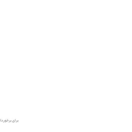
برای برخورداری از امکانات پن