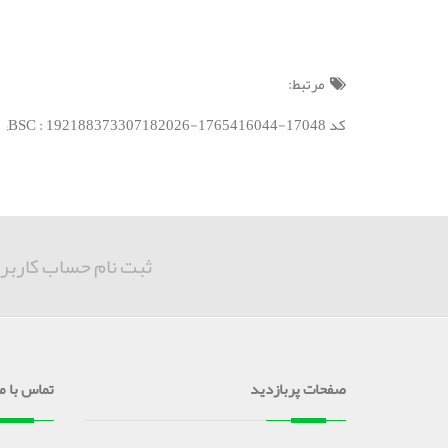
مرتبط:
کد BSC : 192188373307182026-1765416044-17048;
ثبت نام حساب کاربر
صفحات پربازدید
تماس با ما