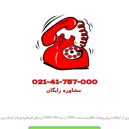
ل پیامک کافیست عدد 2000 را به 10001391 ارسال فرمایید و یا از لینک زیر اقدام نمایید.