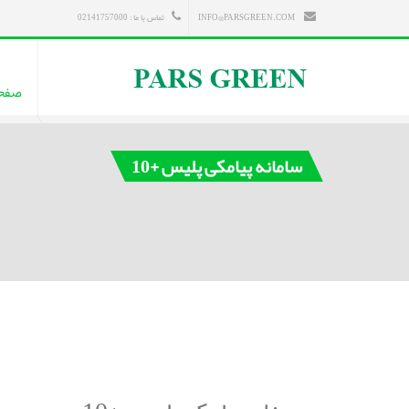
INFO@PARSGREEN.COM
تماس با ما : 02141757000
صفح
سامانه پیامکی پلیس +10