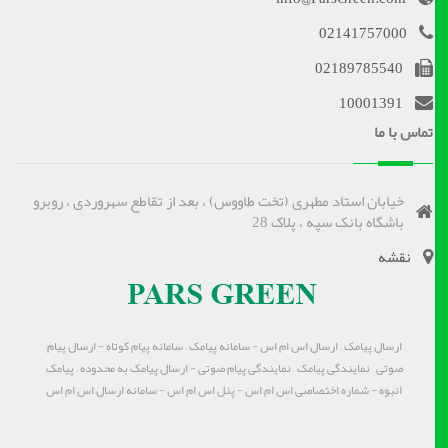
02141757000
02189785540
10001391
تماس با ما
خیابان استاد مطهری (تخت طاووس) ، بعد از تقاطع سهروردی ، روبرو
باشگاه بانک سپه ، پلاک 28
نقشه
ارسال پیامک – ارسال اس ام اس - سامانه پیامک – سامانه پیام کوتاه - ارسال پیام
صوتی – نمایندگی پیامک – نمایندگی پیام صوتی - ارسال پیامک به محدوده – پیامک
انبوه - شماره اختصاصی اس ام اس - پنل اس ام اس - سامانه ارسال اس ام اس