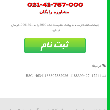
جهت استفاده از سامانه پیامک کافیست عدد 2000 را به 10001391 ارسال
فرمایید.
مرتبط:
کد BSC : 46341183307382026-1188399427-17244;