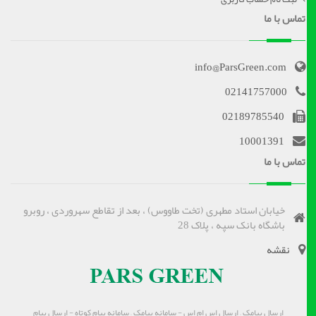
تماس با ما
info@ParsGreen.com
02141757000
02189785540
10001391
تماس با ما
خیابان استاد مطهری (تخت طاووس) ، بعد از تقاطع سهروردی ، روبرو
باشگاه بانک سپه ، پلاک 28
نقشه
ارسال پیامک – ارسال اس ام اس - سامانه پیامک – سامانه پیام کوتاه - ارسال پیام